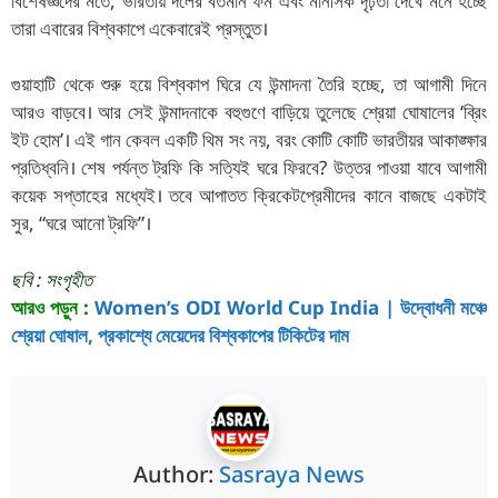
বিশেষজ্ঞদের মতে, ভারতীয় দলের বর্তমান ফর্ম এবং মানসিক দৃঢ়তা দেখে মনে হচ্ছে
তারা এবারের বিশ্বকাপে একেবারেই প্রস্তুত।
গুয়াহাটি থেকে শুরু হয়ে বিশ্বকাপ ঘিরে যে উন্মাদনা তৈরি হচ্ছে, তা আগামী দিনে
আরও বাড়বে। আর সেই উন্মাদনাকে বহুগুণে বাড়িয়ে তুলেছে শ্রেয়া ঘোষালের ‘ব্রিং
ইট হোম’। এই গান কেবল একটি থিম সং নয়, বরং কোটি কোটি ভারতীয়র আকাঙ্ক্ষার
প্রতিধ্বনি। শেষ পর্যন্ত ট্রফি কি সত্যিই ঘরে ফিরবে? উত্তর পাওয়া যাবে আগামী
কয়েক সপ্তাহের মধ্যেই। তবে আপাতত ক্রিকেটপ্রেমীদের কানে বাজছে একটাই
সুর, “ঘরে আনো ট্রফি”।
ছবি : সংগৃহীত
আরও পড়ুন :
Women’s ODI World Cup India | উদ্বোধনী মঞ্চে
শ্রেয়া ঘোষাল, প্রকাশ্যে মেয়েদের বিশ্বকাপের টিকিটের দাম
Author:
Sasraya News