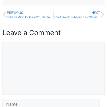
PREVIOUS
NEXT
India vs West Indies 2025, Daren Sammy 20 wickets | ‘ভারতকে হারাতে আমাদের পেসাররা ২০ উইকেট নিতে পারবে’ : ড্যারেন
Preeti Rajak Subedar, First Woman Subedar Indian Army | প্রীতি রজক: ভারতীয় সেনায় প্রথম মহিলা সুবেদার, ইটার্সি থেকে এশিয়ার মঞ্চে লড়াকু যাত্রা
Leave a Comment