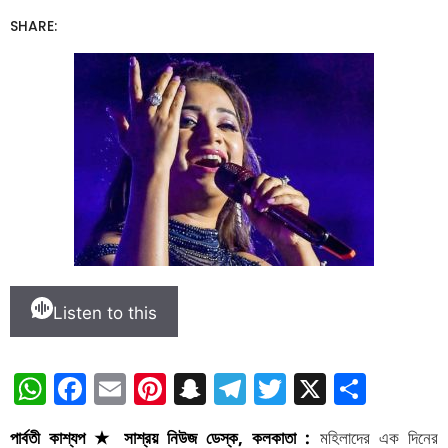
SHARE:
Listen to this
W
F
E
Pi
S
T
T
X
S
h
a
m
nt
n
el
w
h
পার্বতী কাশ্যপ ★ সাশ্রয় নিউজ ডেস্ক, কলকাতা :
মহিলাদের এক দিনের