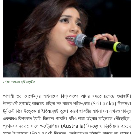
শ্রেয়া ঘোষাল। ছবি সংগৃহীত
আগামী ৩০ সেপ্টেম্বর মহিলাদের বিশ্বকাপের আসর বসতে চলেছে গুয়াহাটি।
উদ্বোধনী ম্যাচেই ভারতের মহিলা দল নামবে শ্রীলঙ্কার (Sri Lanka) বিরুদ্ধে।
টুর্নামেন্ট ঘিরে উত্তেজনা ইতিমধ্যেই তুঙ্গে। কারণ ভারতীয় মহিলা দল এখনও পর্যন্ত
একবারও বিশ্বকাপ ট্রফি জিততে পারেনি। যদিও তারা দুইবার ফাইনালে পৌঁছেছিল,
প্রথমবার ২০০৫ সালে অস্ট্রেলিয়ার (Australia) বিরুদ্ধে ও দ্বিতীয়বার ২০১৭
সালে ইংল্যান্ডের (England) বিরুদ্ধে। দুর্ভাগ্যবশত দু’বারই হারতে হয় তাদের।