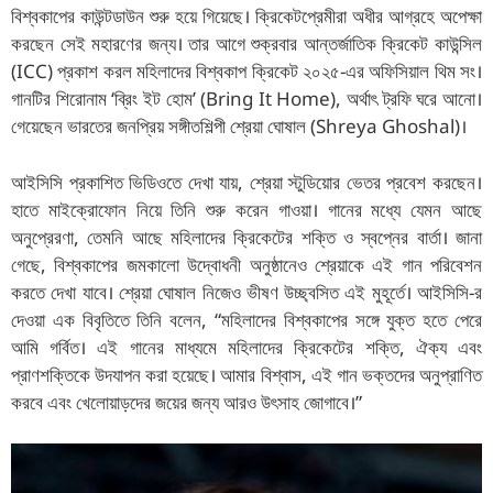
at
c
ai
er
a
e
itt
ar
বিশ্বকাপের কাউন্টডাউন শুরু হয়ে গিয়েছে। ক্রিকেটপ্রেমীরা অধীর আগ্রহে অপেক্ষা
s
e
l
e
p
g
er
e
করছেন সেই মহারণের জন্য। তার আগে শুক্রবার আন্তর্জাতিক ক্রিকেট কাউন্সিল
A
b
st
c
ra
(ICC) প্রকাশ করল মহিলাদের বিশ্বকাপ ক্রিকেট ২০২৫-এর অফিসিয়াল থিম সং।
গানটির শিরোনাম ‘ব্রিং ইট হোম’ (Bring It Home), অর্থাৎ ট্রফি ঘরে আনো।
p
o
h
m
গেয়েছেন ভারতের জনপ্রিয় সঙ্গীতশিল্পী শ্রেয়া ঘোষাল (Shreya Ghoshal)।
p
o
at
k
আইসিসি প্রকাশিত ভিডিওতে দেখা যায়, শ্রেয়া স্টুডিয়োর ভেতর প্রবেশ করছেন।
হাতে মাইক্রোফোন নিয়ে তিনি শুরু করেন গাওয়া। গানের মধ্যে যেমন আছে
অনুপ্রেরণা, তেমনি আছে মহিলাদের ক্রিকেটের শক্তি ও স্বপ্নের বার্তা। জানা
গেছে, বিশ্বকাপের জমকালো উদ্বোধনী অনুষ্ঠানেও শ্রেয়াকে এই গান পরিবেশন
করতে দেখা যাবে। শ্রেয়া ঘোষাল নিজেও ভীষণ উচ্ছ্বসিত এই মুহূর্তে। আইসিসি-র
দেওয়া এক বিবৃতিতে তিনি বলেন, “মহিলাদের বিশ্বকাপের সঙ্গে যুক্ত হতে পেরে
আমি গর্বিত। এই গানের মাধ্যমে মহিলাদের ক্রিকেটের শক্তি, ঐক্য এবং
প্রাণশক্তিকে উদযাপন করা হয়েছে। আমার বিশ্বাস, এই গান ভক্তদের অনুপ্রাণিত
করবে এবং খেলোয়াড়দের জয়ের জন্য আরও উৎসাহ জোগাবে।”