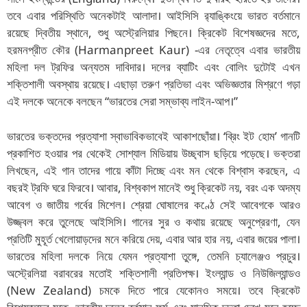
তবে এবার পরিস্থিতি অনেকটাই আলাদা। আইসিসি র‍্যাঙ্কিংয়ে ভারত বর্তমানে
রয়েছে দ্বিতীয় স্থানে, শুধু অস্ট্রেলিয়ার পিছনে। ক্রিকেট বিশেষজ্ঞদের মতে,
হরমনপ্রীত কৌর (Harmanpreet Kaur) -এর নেতৃত্বে এবার ভারতীয়
মহিলা দল ট্রফির অন্যতম দাবিদার। দলের ব্যাটিং এবং বোলিং দুটোই এখন
শক্তিশালী অবস্থায় রয়েছে। এছাড়া তরুণ প্রতিভা এবং অভিজ্ঞতার মিশ্রণে গড়া
এই দলকে অনেকে বলছেন “ভারতের সেরা সম্ভাব্য লাইন-আপ।”
ভারতের ভক্তদের প্রত্যাশা স্বাভাবিকভাবেই আকাশছোঁয়া। ‘ব্রিং ইট হোম’ গানটি
প্রকাশিত হওয়ার পর থেকেই সোশ্যাল মিডিয়ায় উচ্ছ্বাস ছড়িয়ে পড়েছে। ভক্তরা
লিখছেন, এই গান তাদের গায়ে কাঁটা দিচ্ছে এবং মন থেকে বিশ্বাস করছেন, এ
বছরই ট্রফি ঘরে ফিরবে। আবার, বিশ্বকাপ মানেই শুধু ক্রিকেট নয়, বরং এক অদম্য
আবেগ ও জাতীয় গর্বের মিশেল। শ্রেয়া ঘোষালের কণ্ঠে সেই আবেগকে আরও
উজ্জ্বল করে তুলেছে আইসিসি। গানের সুর ও কথায় রয়েছে অনুপ্রেরণা, যেন
প্রতিটি মুহূর্ত খেলোয়াড়দের মনে করিয়ে দেয়, এবার আর হার নয়, এবার জয়ের পালা।
ভারতের মহিলা দলকে নিয়ে যেমন প্রত্যাশা তুঙ্গে, তেমনি চ্যালেঞ্জও প্রচুর।
অস্ট্রেলিয়া বরাবরের মতোই শক্তিশালী প্রতিপক্ষ। ইংল্যান্ড ও নিউজিল্যান্ডও
(New Zealand) চমকে দিতে পারে যেকোনও সময়ে। তবে ক্রিকেট