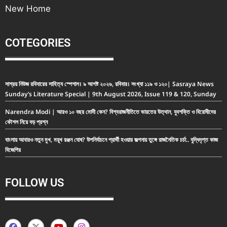
New Home
COTEGORIES
সাশ্রয় নিউজ রবিবারের সাহিত্য স্পেশাল। ৯ আগষ্ট ২০২৬, রবিবার। সংখ্যা ১১৯ ও ১২০| Sasraya News
Sunday’s Literature Special | 9th August 2026, Issue 119 & 120, Sunday
Narendra Modi | আরও ১০ বছর মোদী কেন? বিশ্বরাজনীতিতে ভারতের উত্থান, যুবশক্তি ও বিরোধীদের
কৌশল নিয়ে বড় প্রশ্ন
বাংলায় আবারও নতুন মুখ, ময়ূখ রঞ্জন ঘোষ? উপনির্বাচনে প্রার্থী হওয়ার জল্পনায় তুঙ্গে রাজনৈতিক চর্চা.. বুদ্ধিদৃপ্ত কাজ
বিজেপির
FOLLOW US