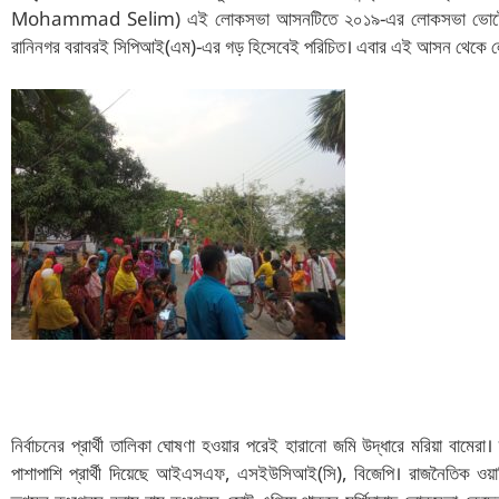
at
c
ai
er
a
e
itt
ar
Mohammad Selim) এই লোকসভা আসনটিতে ২০১৯-এর লোকসভা ভোটে জয়ী হয় 
s
e
l
e
p
g
er
e
রানিনগর বরাবরই সিপিআই(এম)-এর গড় হিসেবেই পরিচিত। এবার এই আসন থেকে লোকস
A
b
st
c
ra
p
o
h
m
p
o
at
k
নির্বাচনের প্রার্থী তালিকা ঘোষণা হওয়ার পরেই হারানো জমি উদ্ধারে মরিয়া বামের
পাশাপাশি প্রার্থী দিয়েছে আইএসএফ, এসইউসিআই(সি), বিজেপি। রাজনৈতিক ওয়