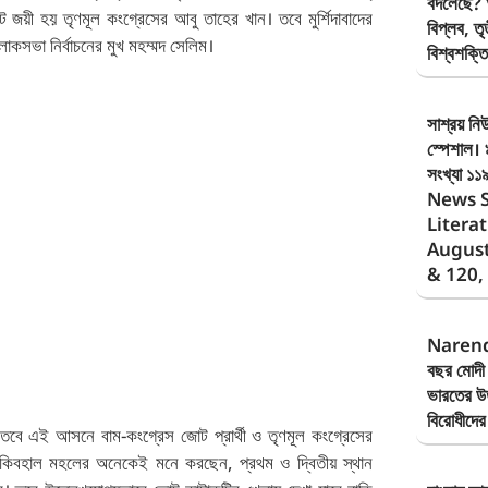
বদলেছে? অ
তৃণমূল কংগ্রেসের আবু তাহের খান। তবে মুর্শিদাবাদের
বিপ্লব, ত
ভা নির্বাচনের মুখ মহম্মদ সেলিম।
বিশ্বশক্
সাশ্রয় নি
স্পেশাল। 
সংখ্যা ১
News S
Literat
August
& 120,
Narend
বছর মোদী 
ভারতের উত
বিরোধীদের
া। তবে এই আসনে বাম-কংগ্রেস জোট প্রার্থী ও তৃণমূল কংগ্রেসের
াকিবহাল মহলের অনেকেই মনে করছেন, প্রথম ও দ্বিতীয় স্থান