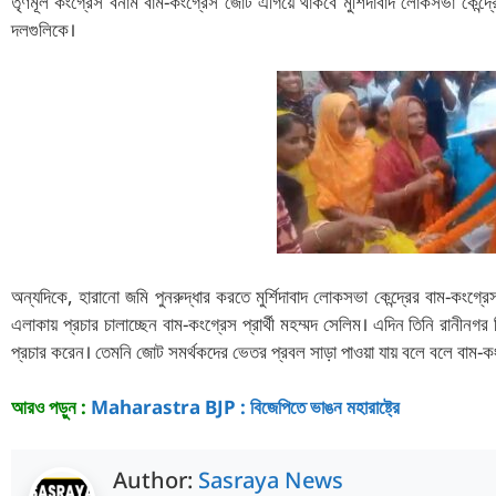
তৃণমূল কংগ্রেস বনাম বাম-কংগ্রেস জোট এগিয়ে থাকবে মুর্শিদাবাদ লোকসভা কেন্দ্
দলগুলিকে।
অন্যদিকে, হারানো জমি পুনরুদ্ধার করতে মুর্শিদাবাদ লোকসভা কেন্দ্রের বাম-কংগ্র
এলাকায় প্রচার চালাচ্ছেন বাম-কংগ্রেস প্রার্থী মহম্মদ সেলিম। এদিন তিনি রানীনগর
প্রচার করেন। তেমনি জোট সমর্থকদের ভেতর প্রবল সাড়া পাওয়া যায় বলে বলে বাম-কং
আরও পড়ুন :
Maharastra BJP : বিজেপিতে ভাঙন মহারাষ্ট্রে
Author:
Sasraya News