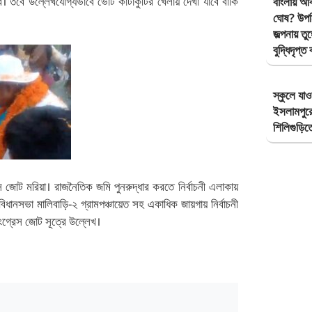
রে। তবে উল্লেখযোগ্যভাবে ভোট কাটাকুটির খেলায় দেখা যাবে বাকি
বাংলায় আব
ঘোষ? উপনির
জল্পনায় তুঙ
বুদ্ধিদৃপ্
স্কুলে যাও
ইসলামপুরে 
শিলিগুড়ি
েস জোট মরিয়া। রাজনৈতিক জমি পুনরুদ্ধার করতে নির্বাচনী এলাকায়
 বিধানসভা মালিবাড়ি-২ গ্রামপঞ্চায়েত সহ একাধিক জায়গায় নির্বাচনী
গ্রেস জোট সূত্রে উল্লেখ।