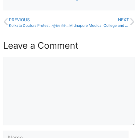
PREVIOUS
NEXT
Kolkata Doctors Protest : জুনিয়র চিকিৎসকদের নৈতিক জয়
Midnapore Medical College and Hospital : সন্দীপ ঘোষ ঘনিষ্ঠ জুনিয়র ডাক্তারের বিরুদ্ধে কড়া পদক্ষেপ মেদিনীপুর মেডিক্যাল কলেজ ও হাসপাতালের
Leave a Comment