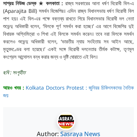
সাশ্রয় নিউজ ডেস্ক ★ কলকাতা :
রাজ্য সরকারের আনা ধর্ষণ বিরোধী বিল-এ
at
c
ai
er
a
e
itt
ar
(Aparajita Bill) সমর্থন বিজেপির। এদিন রাজ্য বিধানসভায় ধর্ষণ বিরোধী বিল
s
e
l
e
p
g
er
e
পাশ হয়। এই বিল-এর পক্ষে বক্তব্য রাখতে গিয়ে বিধানসভার বিরোধী দল নেতা
A
b
st
c
ra
শুভেন্দু অধিকারী বলেন, ‘বিলকে পূর্ণ সমর্থন করা হচ্ছে।’ এর আগে বিজেপির দুই
বিধায়ক অগ্নিমিত্রা ও শিখা এই বিলকে সমর্থন করেন। তবে নয়া বিলকে সমর্থন
p
o
h
m
করলেও শুভেন্দু অধিকারী বলেন, ‘ভারতীয় ন্যায় সংহিতায় সব আইন আছে,
p
o
at
মৃত্যুদণ্ডের বলা হয়েছে।’ একই সঙ্গে বিরোধী দলনেতার তীর্যক কটাক্ষ, তৃণমূল
k
কংগ্রেস আন্দোলন বন্ধ করার জন্য ও দৃষ্টি ঘোরাতে এই বিল।
ছবি : সংগৃহীত
আরও খবর :
Kolkata Doctors Protest : জুনিয়র চিকিৎসকদের নৈতিক
জয়
Author:
Sasraya News