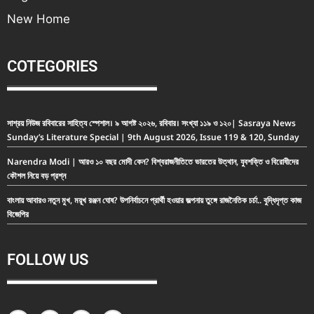
New Home
COTEGORIES
সাশ্রয় নিউজ রবিবারের সাহিত্য স্পেশাল। ৯ আগষ্ট ২০২৬, রবিবার। সংখ্যা ১১৯ ও ১২০| Sasraya News
Sunday’s Literature Special | 9th August 2026, Issue 119 & 120, Sunday
Narendra Modi | আরও ১০ বছর মোদী কেন? বিশ্বরাজনীতিতে ভারতের উত্থান, যুবশক্তি ও বিরোধীদের
কৌশল নিয়ে বড় প্রশ্ন
বাংলায় আবারও নতুন মুখ, ময়ূখ রঞ্জন ঘোষ? উপনির্বাচনে প্রার্থী হওয়ার জল্পনায় তুঙ্গে রাজনৈতিক চর্চা.. বুদ্ধিদৃপ্ত কাজ
বিজেপির
FOLLOW US